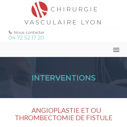
CHIRURGIE
VASCULAIRE LYON
Nous contacter
04 72 52 17 20
Togg
navig
INTERVENTIONS
ANGIOPLASTIE ET OU
THROMBECTOMIE DE FISTULE