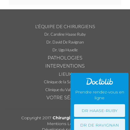
L'ÉQUIPE DE CHIRURGIENS
Dr. Caroline Haase Ruby
Dr. David De Ravignan
Dr. Ugo Huvelle
PATHOLOGIES
INTERVENTIONS
LIEUX
Clinique de la Sauvegarde
Clinique du Val d'Ouest
Prendre rendez-vous en
VOTRE SÉJOUR
ligne
DR HAASE-RUBY
Copyright 2017
Chirurgie Vasculaire Lyon
Mentions Légales
DR DE RAVIGNAN
Développé par PIXXID